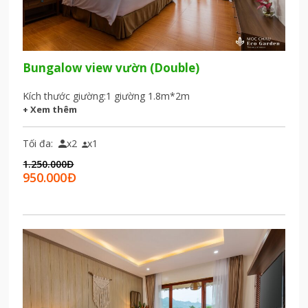
Bungalow view vườn (Double)
Kích thước giường:
1 giường 1.8m*2m
+ Xem thêm
Tối đa:
x2
x1


1.250.000
Đ
950.000
Đ