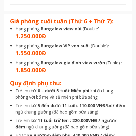
Giá phòng cuối tuần
(Thứ 6 + Thứ 7)
:
Hạng phòng
Bungalow view núi
(Double):
1.250.000Đ
Hạng phòng
Bungalow VIP ven suối
(Double)
:
1
.550.000Đ
Hạng phòng
Bungalow gia đình view vườn
(Triple)
:
1
.850.000Đ
Quy định phụ thu:
Trẻ em
từ 0 – dưới 5 tuổi
:
Miễn phí
khi ở chung
phòng với bố mẹ và sẽ miễn phí bữa sáng.
Trẻ em
từ 5 đến dưới 11 tuổi: 110.000 VNĐ/bé/ đêm
ngủ chung giường (đã bao gồm bữa sáng)
Trẻ em
từ 11 tuổi trở lên : 220.000VNĐ / người/
đêm
ngủ chung giường (đã bao gồm bữa sáng)
Hoặc Kê
giường/đệm phụ: 440.000 VND / đêm/