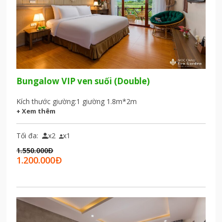
Bungalow VIP ven suối (Double)
Kích thước giường:
1 giường 1.8m*2m
+ Xem thêm
Tối đa:
x2
x1


1.550.000
Đ
1.200.000
Đ