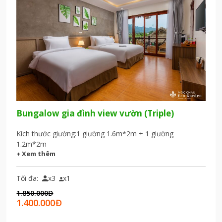
Bungalow gia đình view vườn (Triple)
Kích thước giường:
1 giường 1.6m*2m + 1 giường
1.2m*2m
+ Xem thêm
Tối đa:
x3
x1


1.850.000
Đ
1.400.000
Đ