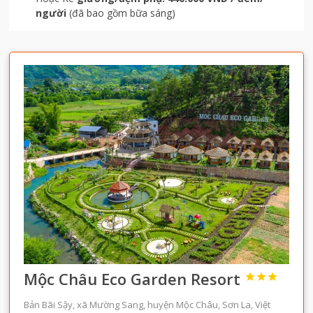
người
(đã bao gồm bữa sáng)
Mộc Châu Eco Garden Resort



Bản Bãi Sậy, xã Mường Sang, huyện Mộc Châu, Sơn La, Việt