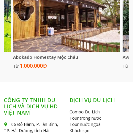
Abokado Homestay Mộc Châu
Avat
1.000.000
Đ
6
Từ
Từ
CÔNG TY TNHH DU
DỊCH VỤ DU LỊCH
LỊCH VÀ DỊCH VỤ HD
VIỆT NAM
Combo Du Lịch
Tour trong nước
06 Đỗ Hành, P.Tân Bình,
Tour nước ngoài
place
TP. Hải Dương, tỉnh Hải
Khách sạn