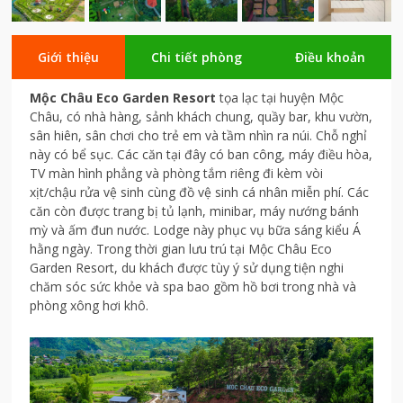
Giới thiệu
Chi tiết phòng
Điều khoản
Mộc Châu Eco Garden Resort
tọa lạc tại huyện Mộc
Châu, có nhà hàng, sảnh khách chung, quầy bar, khu vườn,
sân hiên, sân chơi cho trẻ em và tầm nhìn ra núi. Chỗ nghỉ
này có bể sục. Các căn tại đây có ban công, máy điều hòa,
TV màn hình phẳng và phòng tắm riêng đi kèm vòi
xịt/chậu rửa vệ sinh cùng đồ vệ sinh cá nhân miễn phí. Các
căn còn được trang bị tủ lạnh, minibar, máy nướng bánh
mỳ và ấm đun nước. Lodge này phục vụ bữa sáng kiểu Á
hằng ngày. Trong thời gian lưu trú tại Mộc Châu Eco
Garden Resort, du khách được tùy ý sử dụng tiện nghi
chăm sóc sức khỏe và spa bao gồm hồ bơi trong nhà và
phòng xông hơi khô.