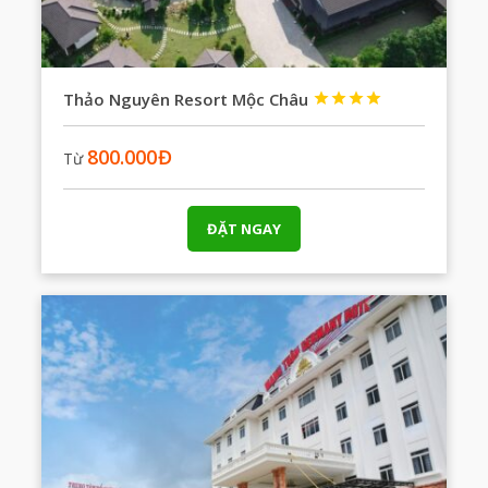
Thảo Nguyên Resort Mộc Châu




800.000
Đ
Từ
ĐẶT NGAY