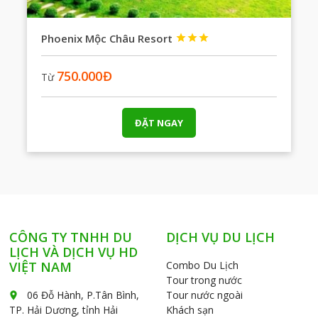
Phoenix Mộc Châu Resort



750.000
Đ
Từ
ĐẶT NGAY
CÔNG TY TNHH DU
DỊCH VỤ DU LỊCH
LỊCH VÀ DỊCH VỤ HD
VIỆT NAM
Combo Du Lịch
Tour trong nước
06 Đỗ Hành, P.Tân Bình,
Tour nước ngoài
place
TP. Hải Dương, tỉnh Hải
Khách sạn