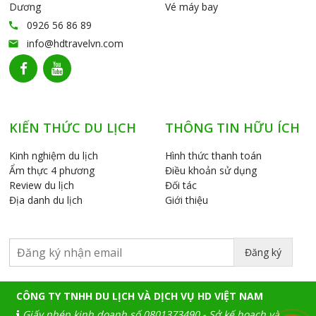
Dương
Vé máy bay
0926 56 86 89
call
info@hdtravelvn.com
email
KIẾN THỨC DU LỊCH
THÔNG TIN HỮU ÍCH
Kinh nghiệm du lịch
Hình thức thanh toán
Ẩm thực 4 phương
Điều khoản sử dụng
Review du lịch
Đối tác
Địa danh du lịch
Giới thiệu
Đăng ký
CÔNG TY TNHH DU LỊCH VÀ DỊCH VỤ HD VIỆT NAM
Giấy phép kinh doanh số 0801373490 - Sở kế hoạch và