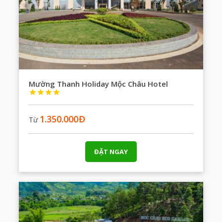
Mường Thanh Holiday Mộc Châu Hotel




1.350.000
Đ
Từ
ĐẶT NGAY