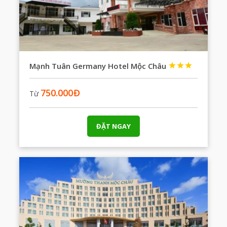
Mạnh Tuân Germany Hotel Mộc Châu



750.000
Đ
Từ
ĐẶT NGAY