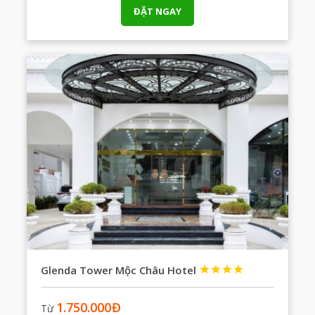
ĐẶT NGAY
Glenda Tower Mộc Châu Hotel




1.750.000
Đ
Từ