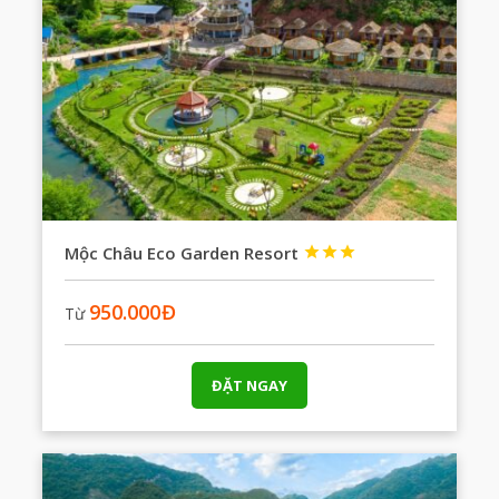
Mộc Châu Eco Garden Resort



950.000
Đ
Từ
ĐẶT NGAY