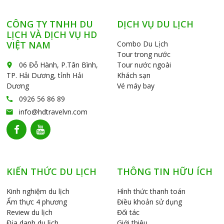
CÔNG TY TNHH DU
DỊCH VỤ DU LỊCH
LỊCH VÀ DỊCH VỤ HD
VIỆT NAM
Combo Du Lịch
Tour trong nước
06 Đỗ Hành, P.Tân Bình,
Tour nước ngoài
place
TP. Hải Dương, tỉnh Hải
Khách sạn
Dương
Vé máy bay
0926 56 86 89
call
info@hdtravelvn.com
email
KIẾN THỨC DU LỊCH
THÔNG TIN HỮU ÍCH
Kinh nghiệm du lịch
Hình thức thanh toán
Ẩm thực 4 phương
Điều khoản sử dụng
Review du lịch
Đối tác
Địa danh du lịch
Giới thiệu