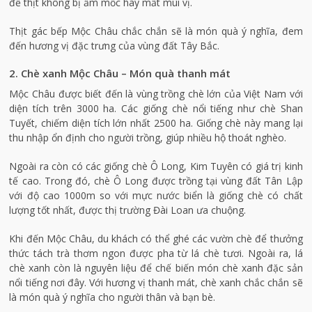
để thịt không bị ẩm mốc hay mất mùi vị.
Thịt gác bếp Mộc Châu chắc chắn sẽ là món quà ý nghĩa, đem
đến hương vị đặc trưng của vùng đất Tây Bắc.
2. Chè xanh Mộc Châu – Món quà thanh mát
Mộc Châu được biết đến là vùng trồng chè lớn của Việt Nam với
diện tích trên 3000 ha. Các giống chè nổi tiếng như chè Shan
Tuyết, chiếm diện tích lớn nhất 2500 ha. Giống chè này mang lại
thu nhập ổn định cho người trồng, giúp nhiều hộ thoát nghèo.
Ngoài ra còn có các giống chè Ô Long, Kim Tuyên có giá trị kinh
tế cao. Trong đó, chè Ô Long được trồng tại vùng đất Tân Lập
với độ cao 1000m so với mực nước biển là giống chè có chất
lượng tốt nhất, được thị trường Đài Loan ưa chuộng.
Khi đến Mộc Châu, du khách có thể ghé các vườn chè để thưởng
thức tách trà thơm ngon được pha từ lá chè tươi. Ngoài ra, lá
chè xanh còn là nguyên liệu để chế biến món chè xanh đặc sản
nổi tiếng nơi đây. Với hương vị thanh mát, chè xanh chắc chắn sẽ
là món quà ý nghĩa cho người thân và bạn bè.