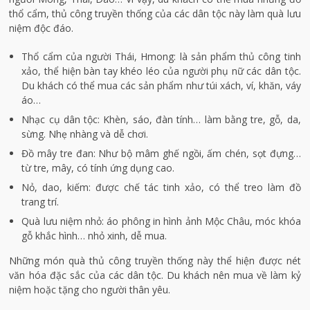
thổ cẩm, thủ công truyền thống của các dân tộc này làm quà lưu
niệm độc đáo.
Thổ cẩm của người Thái, Hmong: là sản phẩm thủ công tinh
xảo, thể hiện bàn tay khéo léo của người phụ nữ các dân tộc.
Du khách có thể mua các sản phẩm như túi xách, ví, khăn, váy
áo…
Nhạc cụ dân tộc: Khèn, sáo, đàn tính… làm bằng tre, gỗ, da,
sừng. Nhẹ nhàng và dễ chơi.
Đồ mây tre đan: Như bộ mâm ghế ngồi, ấm chén, sọt đựng…
từ tre, mây, có tính ứng dụng cao.
Nỏ, dao, kiếm: được chế tác tinh xảo, có thể treo làm đồ
trang trí.
Quà lưu niệm nhỏ: áo phông in hình ảnh Mộc Châu, móc khóa
gỗ khắc hình… nhỏ xinh, dễ mua.
Những món quà thủ công truyền thống này thể hiện được nét
văn hóa đặc sắc của các dân tộc. Du khách nên mua về làm kỷ
niệm hoặc tặng cho người thân yêu.