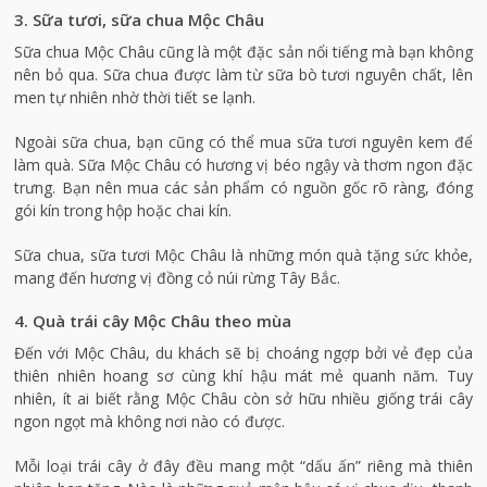
3. Sữa tươi, sữa chua Mộc Châu
Sữa chua Mộc Châu cũng là một đặc sản nổi tiếng mà bạn không
nên bỏ qua. Sữa chua được làm từ sữa bò tươi nguyên chất, lên
men tự nhiên nhờ thời tiết se lạnh.
Ngoài sữa chua, bạn cũng có thể mua sữa tươi nguyên kem để
làm quà. Sữa Mộc Châu có hương vị béo ngậy và thơm ngon đặc
trưng. Bạn nên mua các sản phẩm có nguồn gốc rõ ràng, đóng
gói kín trong hộp hoặc chai kín.
Sữa chua, sữa tươi Mộc Châu là những món quà tặng sức khỏe,
mang đến hương vị đồng cỏ núi rừng Tây Bắc.
4. Quà trái cây Mộc Châu theo mùa
Đến với Mộc Châu, du khách sẽ bị choáng ngợp bởi vẻ đẹp của
thiên nhiên hoang sơ cùng khí hậu mát mẻ quanh năm. Tuy
nhiên, ít ai biết rằng Mộc Châu còn sở hữu nhiều giống trái cây
ngon ngọt mà không nơi nào có được.
Mỗi loại trái cây ở đây đều mang một “dấu ấn” riêng mà thiên