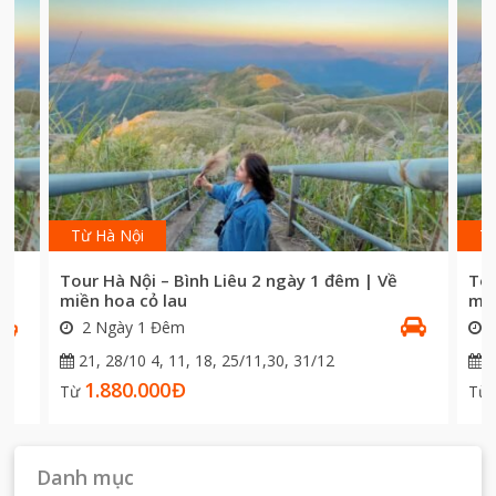
Từ Hà Nội
Từ
Tour Hà Nội – Bình Liêu 2 ngày 1 đêm | Về
Tou
miền hoa cỏ lau
miề
2 Ngày 1 Đêm
2
21, 28/10 4, 11, 18, 25/11,30, 31/12
2
1.880.000
Đ
Từ
Từ
Danh mục