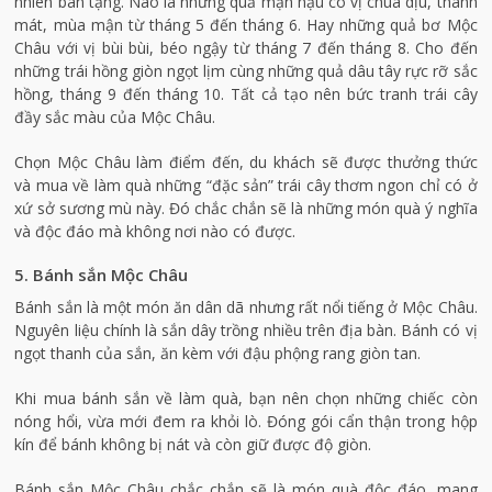
nhiên ban tặng. Nào là những quả mận hậu có vị chua dịu, thanh
mát, mùa mận từ tháng 5 đến tháng 6. Hay những quả bơ Mộc
Châu với vị bùi bùi, béo ngậy từ tháng 7 đến tháng 8. Cho đến
những trái hồng giòn ngọt lịm cùng những quả dâu tây rực rỡ sắc
hồng, tháng 9 đến tháng 10. Tất cả tạo nên bức tranh trái cây
đầy sắc màu của Mộc Châu.
Chọn Mộc Châu làm điểm đến, du khách sẽ được thưởng thức
và mua về làm quà những “đặc sản” trái cây thơm ngon chỉ có ở
xứ sở sương mù này. Đó chắc chắn sẽ là những món quà ý nghĩa
và độc đáo mà không nơi nào có được.
5. Bánh sắn Mộc Châu
Bánh sắn là một món ăn dân dã nhưng rất nổi tiếng ở Mộc Châu.
Nguyên liệu chính là sắn dây trồng nhiều trên địa bàn. Bánh có vị
ngọt thanh của sắn, ăn kèm với đậu phộng rang giòn tan.
Khi mua bánh sắn về làm quà, bạn nên chọn những chiếc còn
nóng hổi, vừa mới đem ra khỏi lò. Đóng gói cẩn thận trong hộp
kín để bánh không bị nát và còn giữ được độ giòn.
Bánh sắn Mộc Châu chắc chắn sẽ là món quà độc đáo, mang