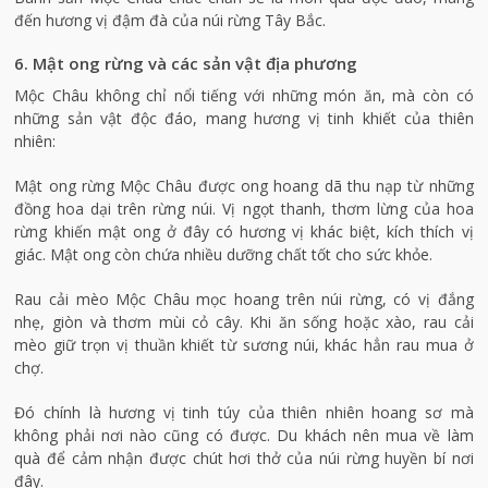
đến hương vị đậm đà của núi rừng Tây Bắc.
6. Mật ong rừng và các sản vật địa phương
Mộc Châu không chỉ nổi tiếng với những món ăn, mà còn có
những sản vật độc đáo, mang hương vị tinh khiết của thiên
nhiên:
Mật ong rừng Mộc Châu được ong hoang dã thu nạp từ những
đồng hoa dại trên rừng núi. Vị ngọt thanh, thơm lừng của hoa
rừng khiến mật ong ở đây có hương vị khác biệt, kích thích vị
giác. Mật ong còn chứa nhiều dưỡng chất tốt cho sức khỏe.
Rau cải mèo Mộc Châu mọc hoang trên núi rừng, có vị đắng
nhẹ, giòn và thơm mùi cỏ cây. Khi ăn sống hoặc xào, rau cải
mèo giữ trọn vị thuần khiết từ sương núi, khác hẳn rau mua ở
chợ.
Đó chính là hương vị tinh túy của thiên nhiên hoang sơ mà
không phải nơi nào cũng có được. Du khách nên mua về làm
quà để cảm nhận được chút hơi thở của núi rừng huyền bí nơi
đây.