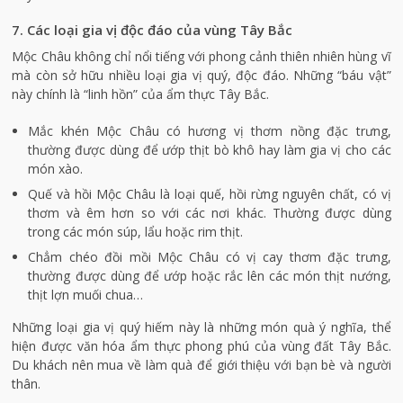
7. Các loại gia vị độc đáo của vùng Tây Bắc
Mộc Châu không chỉ nổi tiếng với phong cảnh thiên nhiên hùng vĩ
mà còn sở hữu nhiều loại gia vị quý, độc đáo. Những “báu vật”
này chính là “linh hồn” của ẩm thực Tây Bắc.
Mắc khén Mộc Châu có hương vị thơm nồng đặc trưng,
thường được dùng để ướp thịt bò khô hay làm gia vị cho các
món xào.
Quế và hồi Mộc Châu là loại quế, hồi rừng nguyên chất, có vị
thơm và êm hơn so với các nơi khác. Thường được dùng
trong các món súp, lẩu hoặc rim thịt.
Chẳm chéo đồi mồi Mộc Châu có vị cay thơm đặc trưng,
thường được dùng để ướp hoặc rắc lên các món thịt nướng,
thịt lợn muối chua…
Những loại gia vị quý hiếm này là những món quà ý nghĩa, thể
hiện được văn hóa ẩm thực phong phú của vùng đất Tây Bắc.
Du khách nên mua về làm quà để giới thiệu với bạn bè và người
thân.