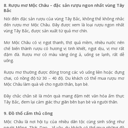
8. Rượu mơ Mộc Châu – đặc sản rượu ngon nhất vùng Tây
Bắc
Nói đến đặc sản rượu của vùng Tây Bắc, không thể không nhắc
đến rượu mơ Mộc Châu. Đây được xem là loại rượu ngon nhất
vùng Tây Bắc, được sản xuất từ quả mơ chín.
Mơ Mộc Châu có vị ngọt thanh, thịt quả mềm, nhiều nước nên
chế biến thành rượu có hương vị tinh khiết, ngọt dịu, vị mơ rất
đậm đà. Rượu mơ có màu vàng óng ả, uống se lạnh, rất dễ
uống.
Rượu mơ thường được đóng trong các vò uống liền hoặc đựng
chai, có nồng độ từ 30 – 40 độ. Du khách có thể mua rượu mơ
Mộc Châu làm quà về cho người thân, bạn bè.
Đây chắc chắn sẽ là món quà mang đậm nét văn hóa ẩm thực
Tây Bắc, đem lại cảm giác thư giãn bên bạn bè và người thân.
9. Đồ thổ cẩm thủ công
Mộc Châu là nơi hội tụ của nhiều dân tộc cùng sinh sống như
người Mông, Thái, Dao… Vì vậy, du khách có thể mua những đồ