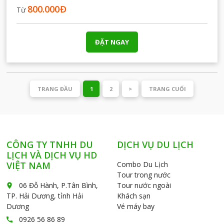
800.000
Đ
Từ
ĐẶT NGAY
TRANG ĐẦU
1
2
>
TRANG CUỐI
CÔNG TY TNHH DU
DỊCH VỤ DU LỊCH
LỊCH VÀ DỊCH VỤ HD
VIỆT NAM
Combo Du Lịch
Tour trong nước
06 Đỗ Hành, P.Tân Bình,
Tour nước ngoài
place
TP. Hải Dương, tỉnh Hải
Khách sạn
Dương
Vé máy bay
0926 56 86 89
call