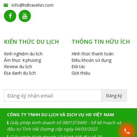
info@hdtravelvn.com
email
KIẾN THỨC DU LỊCH
THÔNG TIN HỮU ÍCH
Kinh nghiệm du lịch
Hình thức thanh toán
Ẩm thực 4 phương
Điều khoản sử dụng
Review du lịch
Đối tác
Địa danh du lịch
Giới thiệu
Đăng ký
CÔNG TY TNHH DU LỊCH VÀ DỊCH VỤ HD VIỆT NAM
Giấy phép kinh doanh số 0801373490 - Sở kế hoạch và
đầu tư Tỉnh Hải Dương cấp ngày 04/03/2022
Giấy phép Kinh doanh Lữ hành Nội địa số 30-