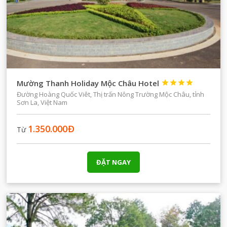
Mường Thanh Holiday Mộc Châu Hotel




Đường Hoàng Quốc Viêt, Thị trấn Nông Trường Mộc Châu, tỉnh
Sơn La, Việt Nam
1.350.000
Đ
Từ
ĐẶT NGAY