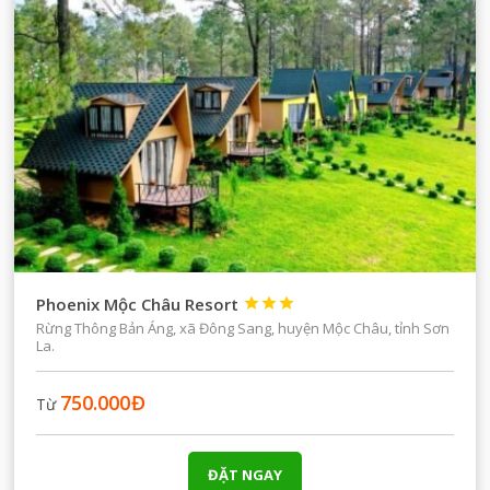
Phoenix Mộc Châu Resort



Rừng Thông Bản Áng, xã Đông Sang, huyện Mộc Châu, tỉnh Sơn
La.
750.000
Đ
Từ
ĐẶT NGAY