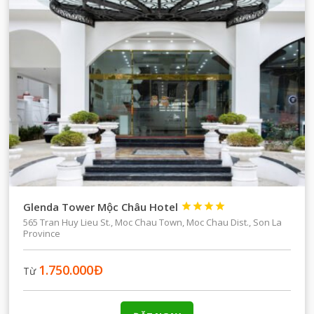
Glenda Tower Mộc Châu Hotel




565 Tran Huy Lieu St., Moc Chau Town, Moc Chau Dist., Son La
Province
1.750.000
Đ
Từ