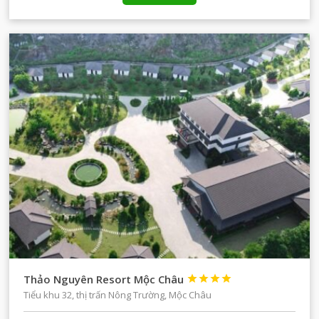
Thảo Nguyên Resort Mộc Châu




Tiểu khu 32, thị trấn Nông Trường, Mộc Châu